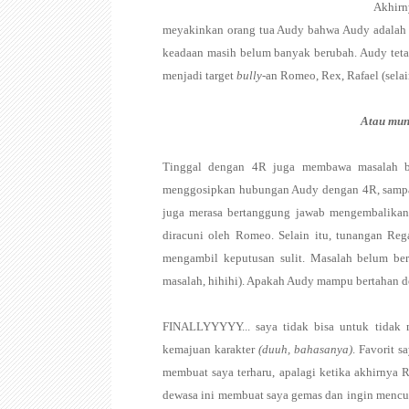
Akhirn
meyakinkan orang tua Audy bahwa Audy adalah b
keadaan masih belum banyak berubah. Audy tet
menjadi target
bully-
an Romeo, Rex, Rafael (sela
Atau mung
Tinggal dengan 4R juga membawa masalah ba
menggosipkan hubungan Audy dengan 4R, sampai
juga merasa bertanggung jawab mengembalikan 
diracuni oleh Romeo. Selain itu, tunangan Re
mengambil keputusan sulit. Masalah belum ber
masalah, hihihi). Apakah Audy mampu bertahan de
FINALLYYYYY... saya tidak bisa untuk tidak 
kemajuan karakter
(duuh, bahasanya)
. Favorit 
membuat saya terharu, apalagi ketika akhirnya 
dewasa ini membuat saya gemas dan ingin mencub