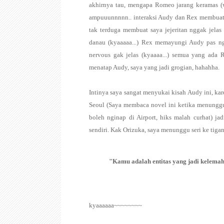
akhirnya tau, mengapa Romeo jarang keramas (wa
ampuuunnnnn.. interaksi Audy dan Rex membuat
tak terduga membuat saya jejeritan nggak jelas
danau (kyaaaaa...) Rex memayungi Audy pas nga
nervous gak jelas (kyaaaa...) semua yang ada R
menatap Audy, saya yang jadi grogian, hahahha.
Intinya saya sangat menyukai kisah Audy ini, k
Seoul (Saya membaca novel ini ketika menunggu 
boleh nginap di Airport, hiks malah curhat) j
sendiri. Kak Orizuka, saya menunggu seri ke tiga
"Kamu adalah entitas yang jadi kelemah
kyaaaaaa~~~~~~~~