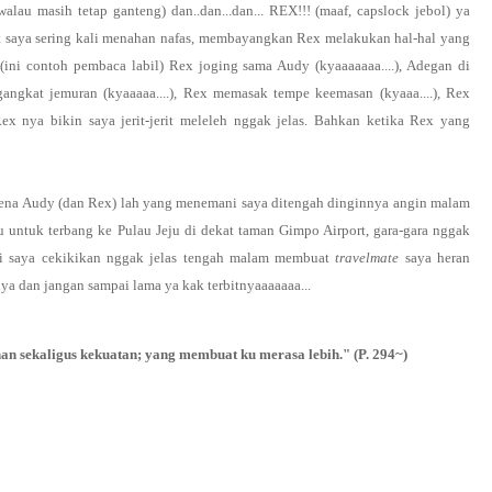
lau masih tetap ganteng) dan..dan...dan... REX!!! (maaf, capslock jebol) ya
 saya sering kali menahan nafas, membayangkan Rex melakukan hal-hal yang
 (ini contoh pembaca labil) Rex joging sama Audy (kyaaaaaaa....), Adegan di
ngkat jemuran (kyaaaaa....), Rex memasak tempe keemasan (kyaaa....), Rex
ex nya bikin saya jerit-jerit meleleh nggak jelas. Bahkan ketika Rex yang
arena Audy (dan Rex) lah yang menemani saya ditengah dinginnya angin malam
untuk terbang ke Pulau Jeju di dekat taman Gimpo Airport, gara-gara nggak
adi saya cekikikan nggak jelas tengah malam membuat
travelmate
saya heran
nya dan jangan sampai lama ya kak terbitnyaaaaaaa...
an sekaligus kekuatan; yang membuat ku merasa lebih." (P. 294~)