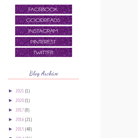
Blog Archive
2021
(1)
►
2020
(1)
►
2017
(8)
►
2016
(21)
►
2015
(48)
►