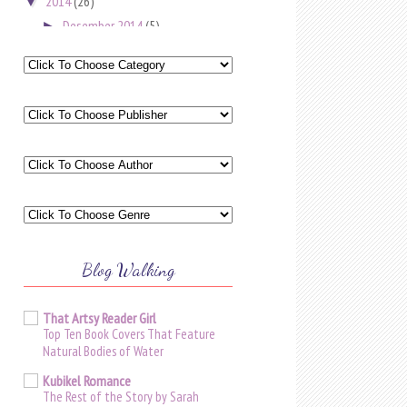
2014
(26)
▼
Desember 2014
(5)
►
Oktober 2014
(2)
▼
Moon in the Spring
The Chronicles of Audy : 21
September 2014
(1)
►
Agustus 2014
(3)
►
Juni 2014
(3)
►
Mei 2014
(4)
►
April 2014
(3)
►
Blog Walking
Maret 2014
(3)
►
Januari 2014
(2)
►
That Artsy Reader Girl
Top Ten Book Covers That Feature
2013
(32)
►
Natural Bodies of Water
2012
(19)
►
Kubikel Romance
The Rest of the Story by Sarah