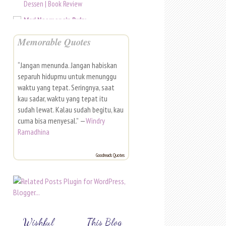
Dessen | Book Review
Mari Ngomongin Buku
Tell Me Something True
Memorable Quotes
[Ketimbun Buku...]
[Review] Heaven by Mieko
Kawakami
“Jangan menunda. Jangan habiskan
separuh hidupmu untuk menunggu
Baca Biar Beken!
waktu yang tepat. Seringnya, saat
3 Menit Terakhir
kau sadar, waktu yang tepat itu
Jia Effendie
sudah lewat. Kalau sudah begitu, kau
Selamat Naik Level!
cuma bisa menyesal.” —
Windry
Book Briefs
Ramadhina
{Review} Love and Other Paradoxes
by Catriona Silvey
Goodreads Quotes
Bookie-Looker
Book Review: Timun Jelita by
Raditya Dika
Lensa Buku
Book oleh John Agard
Wishful
This Blog
Rebel Mommy Book Blog