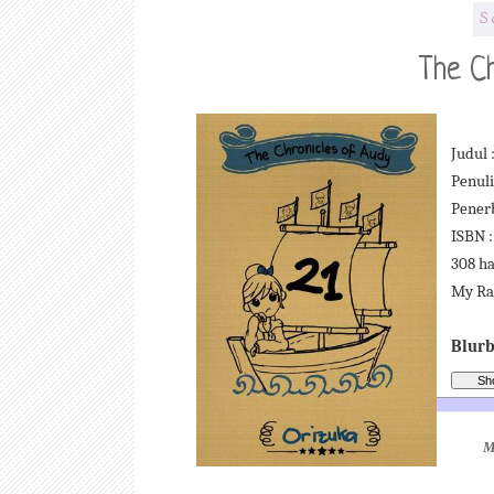
S
The Ch
Judul
Penuli
Penerb
ISBN :
308 ha
My Rat
Blurb
M