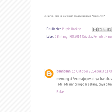
p.s Erta.. jadi ya kita nukar bookmarknyaaaa *puppy eyes*
Ditulis oleh
Purple Bookish
Label:
5 Bintang
,
IRRC2014
,
Orizuka
,
Penerbit Haru
baanbaan
13 Oktober 2014 pukul 11.0
memang si Rex maju pesat ya..hahah..si
jadi jadi..nanti kopdar selanjutnya di
Balas