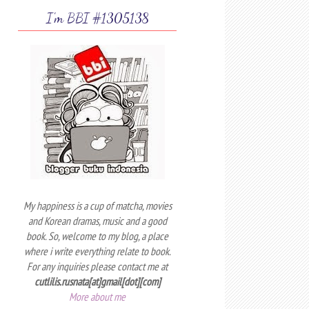
I'm BBI #1305138
My happiness is a cup of matcha, movies
and Korean dramas, music and a good
book. So, welcome to my blog, a place
where i write everything relate to book.
For any inquiries please contact me at
cutlilis.rusnata[at]gmail[dot][com]
More about me