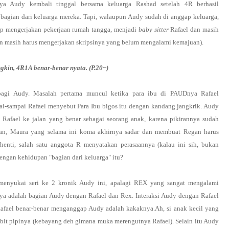
ya Audy kembali tinggal bersama keluarga Rashad setelah 4R berhasil
agian dari keluarga mereka. Tapi, walaupun Audy sudah di anggap keluarga,
ap mengerjakan pekerjaan rumah tangga, menjadi
baby sitter
Rafael dan masih
in masih harus mengerjakan skripsinya yang belum mengalami kemajuan).
kin, 4R1A benar-benar nyata. (P.20~)
gi Audy. Masalah pertama muncul ketika para ibu di PAUDnya Rafael
-sampai Rafael menyebut Para Ibu bigos itu dengan kandang jangkrik. Audy
Rafael ke jalan yang benar sebagai seorang anak, karena pikirannya sudah
gan, Maura yang selama ini koma akhirnya sadar dan membuat Regan harus
henti, salah satu anggota R menyatakan perasaannya (kalau ini sih, bukan
ngan kehidupan "bagian dari keluarga" itu?
menyukai seri ke 2 kronik Audy ini, apalagi REX yang sangat mengalami
saya adalah bagian Audy dengan Rafael dan Rex. Interaksi Audy dengan Rafael
Rafael benar-benar menganggap Audy adalah kakaknya.Ah, si anak kecil yang
it pipinya (kebayang deh gimana muka merengutnya Rafael). Selain itu Audy