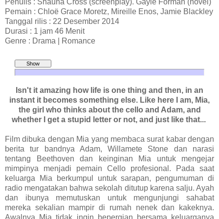
Penulis : Shauna Cross (screenplay). Gayle Forman (novel)
Pemain : Chloë Grace Moretz, Mireille Enos, Jamie Blackley
Tanggal rilis : 22 Desember 2014
Durasi : 1 jam 46 Menit
Genre : Drama | Romance
Isn't it amazing how life is one thing and then, in an
instant it becomes something else. Like here I am, Mia,
the girl who thinks about the cello and Adam, and
whether I get a stupid letter or not, and just like that...
Film dibuka dengan Mia yang membaca surat kabar dengan
berita tur bandnya Adam, Willamete Stone dan narasi
tentang Beethoven dan keinginan Mia untuk mengejar
mimpinya menjadi pemain Cello profesional. Pada saat
keluarga Mia berkumpul untuk sarapan, pengumuman di
radio mengatakan bahwa sekolah ditutup karena salju. Ayah
dan ibunya memutuskan untuk mengunjungi sahabat
mereka sekalian mampir di rumah nenek dan kakeknya.
Awalnya Mia tidak ingin bepergian bersama keluarganya