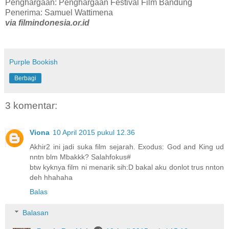
Penghargaan:
Penghargaan Festival Film Bandung
Penerima:
Samuel Wattimena
via filmindonesia.or.id
Purple Bookish
Berbagi
3 komentar:
Viona
10 April 2015 pukul 12.36
Akhir2 ini jadi suka film sejarah. Exodus: God and King ud
nntn blm Mbakkk? Salahfokus#
btw kyknya film ni menarik sih:D bakal aku donlot trus nnton
deh hhahaha
Balas
Balasan