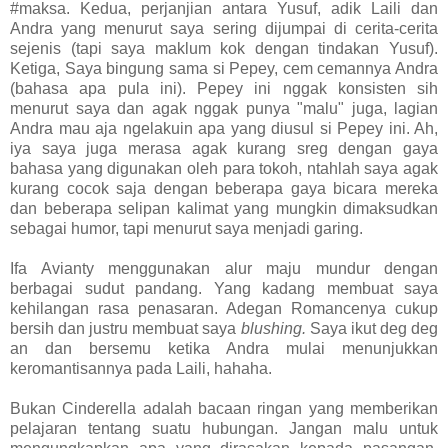
#maksa. Kedua, perjanjian antara Yusuf, adik Laili dan
Andra yang menurut saya sering dijumpai di cerita-cerita
sejenis (tapi saya maklum kok dengan tindakan Yusuf).
Ketiga, Saya bingung sama si Pepey, cem cemannya Andra
(bahasa apa pula ini). Pepey ini nggak konsisten sih
menurut saya dan agak nggak punya "malu" juga, lagian
Andra mau aja ngelakuin apa yang diusul si Pepey ini. Ah,
iya saya juga merasa agak kurang sreg dengan gaya
bahasa yang digunakan oleh para tokoh, ntahlah saya agak
kurang cocok saja dengan beberapa gaya bicara mereka
dan beberapa selipan kalimat yang mungkin dimaksudkan
sebagai humor, tapi menurut saya menjadi garing.
Ifa Avianty menggunakan alur maju mundur dengan
berbagai sudut pandang. Yang kadang membuat saya
kehilangan rasa penasaran. Adegan Romancenya cukup
bersih dan justru membuat saya
blushing.
Saya ikut deg deg
an dan bersemu ketika Andra mulai menunjukkan
keromantisannya pada Laili, hahaha.
Bukan Cinderella adalah bacaan ringan yang memberikan
pelajaran tentang suatu hubungan. Jangan malu untuk