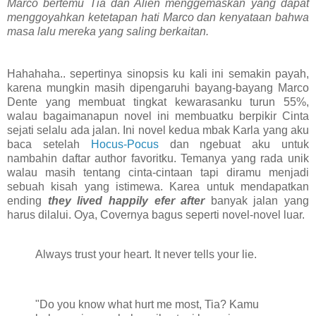
Marco bertemu Tia dan Alien menggemaskan yang dapat
menggoyahkan ketetapan hati Marco dan kenyataan bahwa
masa lalu mereka yang saling berkaitan.
Hahahaha.. sepertinya sinopsis ku kali ini semakin payah,
karena mungkin masih dipengaruhi bayang-bayang Marco
Dente yang membuat tingkat kewarasanku turun 55%,
walau bagaimanapun novel ini membuatku berpikir Cinta
sejati selalu ada jalan. Ini novel kedua mbak Karla yang aku
baca setelah
Hocus-Pocus
dan ngebuat aku untuk
nambahin daftar author favoritku. Temanya yang rada unik
walau masih tentang cinta-cintaan tapi diramu menjadi
sebuah kisah yang istimewa. Karea untuk mendapatkan
ending
they lived happily efer after
banyak jalan yang
harus dilalui. Oya, Covernya bagus seperti novel-novel luar.
Always trust your heart. It never tells your lie.
"Do you know what hurt me most, Tia? Kamu