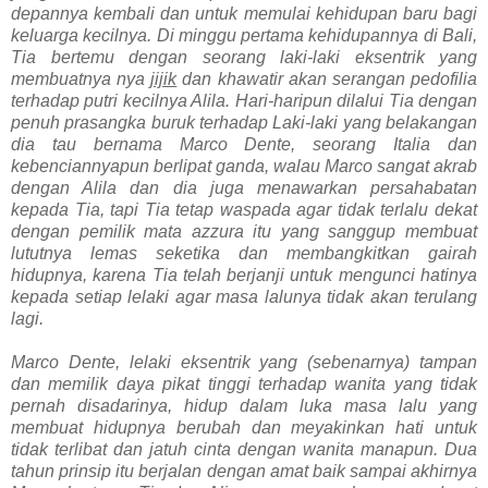
depannya kembali dan untuk memulai kehidupan baru bagi
keluarga kecilnya. Di minggu pertama kehidupannya di Bali,
Tia bertemu dengan seorang laki-laki eksentrik yang
membuatnya nya
jijik
dan khawatir akan serangan pedofilia
terhadap putri kecilnya Alila. Hari-haripun dilalui Tia dengan
penuh prasangka buruk terhadap Laki-laki yang belakangan
dia tau bernama Marco Dente, seorang Italia dan
kebenciannyapun berlipat ganda, walau Marco sangat akrab
dengan Alila dan dia juga menawarkan persahabatan
kepada Tia, tapi Tia tetap waspada agar tidak terlalu dekat
dengan pemilik mata azzura itu yang sanggup membuat
lututnya lemas seketika dan membangkitkan gairah
hidupnya, karena Tia telah berjanji untuk mengunci hatinya
kepada setiap lelaki agar masa lalunya tidak akan terulang
lagi.
Marco Dente, lelaki eksentrik yang (sebenarnya) tampan
dan memilik daya pikat tinggi terhadap wanita yang tidak
pernah disadarinya, hidup dalam luka masa lalu yang
membuat hidupnya berubah dan meyakinkan hati untuk
tidak terlibat dan jatuh cinta dengan wanita manapun. Dua
tahun prinsip itu berjalan dengan amat baik sampai akhirnya